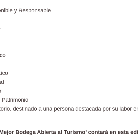
enible y Responsable
o
ico
tico
ad
o
l Patrimonio
torio, destinado a una persona destacada por su labor en
 ‘Mejor Bodega Abierta al Turismo’ contará en esta e