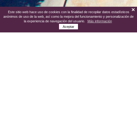
Este sitio web hace uso de cookies con la finalidad de recopilar datos estadísticos
anónimos de uso de la web, así como la mejora del funcionamiento y personalización de
la experiencia de navegación del usuario.
Más información
Aceptar
En la actualidad, el
enoturismo
se ha
convertido, por méritos propios, en uno de
los sectores más dinámicos de la comarca
del Somontano. En
Barbastro
se
encuentran algunas de las bodegas más
importantes y respetadas de la D.O.
Somontano, considerada a su vez como
una de las más relevantes de nuestro
país.