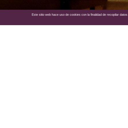
Este sitio web hace uso de cookies con la finalidad de recopilar dat
Esta ruta por Vilafranca del P
partir de nuevos símbolos de 
El resurgimiento económico de 
la
corriente artística y soci
Propietarios agrícolas y come
edificaciones según su posici
Ver más