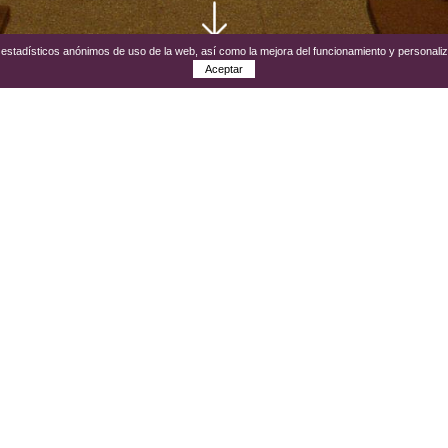
os estadísticos anónimos de uso de la web, así como la mejora del funcionamiento y personali
Aceptar
enedès permite conocer el impacto del movimiento moderni
progreso y modernidad que aportó esta innovadora tend
la comarca del Alt Penedès, después del desastre de la f
al que empezaba a implantarse en Europa
.
rciantes se convirtieron en los receptores de las tende
ón económica.