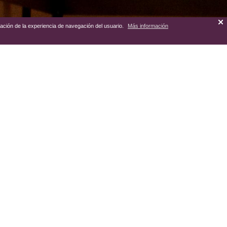
zación de la experiencia de navegación del usuario.
Más información
sta de finales del siglo XIX, a
encia llamada modernismo.
iloxera, propició la llegada de
ncias modernistas e impulsaron