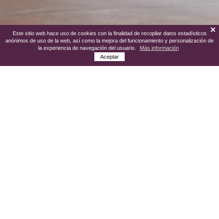
Este sitio web hace uso de cookies con la finalidad de recopilar datos estadísticos
anónimos de uso de la web, así como la mejora del funcionamiento y personalización de
la experiencia de navegación del usuario.
Más información
Aceptar
El
Taller del Escultor Martín Lagares
es
de gran relevancia en la provincia y se
podrá ver de primera mano como trabaja
el escultor palmarino, sus obras realizadas
e incluso hay la opción de que el propio
cliente pueda modelar alguna pieza o
sirva de modelo para un retrato realizado
por este magnífico artista y llevársela de