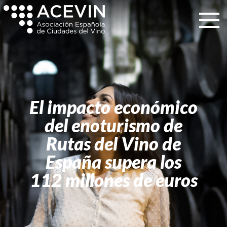
El impacto económico
del enoturismo de
Rutas del Vino de
España supera los
112 millones de euros