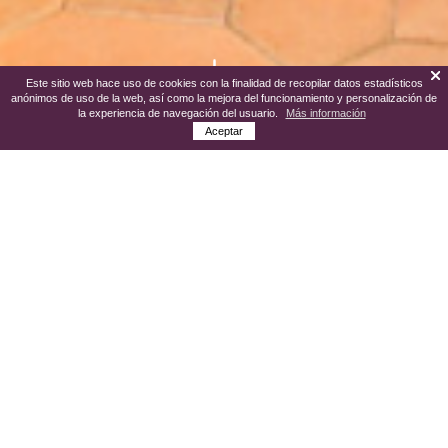
Este sitio web hace uso de cookies con la finalidad de recopilar datos estadísticos
anónimos de uso de la web, así como la mejora del funcionamiento y personalización de
la experiencia de navegación del usuario.
Más información
Aceptar
El museo se emplaza en una casa típica
manchega del siglo XVII.Existe una
colección de más de 3000 obras, la
mayoría realizadas por Gregorio Prieto y
otras obras de diversos pintores del siglo
XX; Picasso, Vazquez Díaz, ...así como
una colección de dibujos originales de
Federico García Lorca y Rafael Alberti.