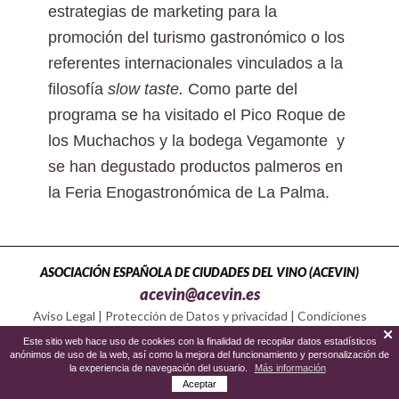
estrategias de marketing para la
promoción del turismo gastronómico o los
referentes internacionales vinculados a la
filosofía
slow taste.
Como parte del
programa se ha visitado el Pico Roque de
los Muchachos y la bodega Vegamonte y
se han degustado productos palmeros en
la Feria Enogastronómica de La Palma.
ASOCIACIÓN ESPAÑOLA DE CIUDADES DEL VINO (ACEVIN)
acevin@acevin.es
Aviso Legal
|
Protección de Datos y privacidad
|
Condiciones
Política de Cookies
Este sitio web hace uso de cookies con la finalidad de recopilar datos estadísticos
anónimos de uso de la web, así como la mejora del funcionamiento y personalización de
la experiencia de navegación del usuario.
Más información
Aceptar