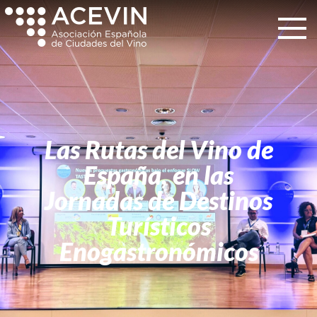
Las Rutas del Vino de
España, en las
Jornadas de Destinos
Turísticos
Enogastronómicos