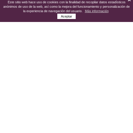
Este sitio web hace uso de cookies con la finalidad de recopilar datos estadísticos
anónimos de uso de la web, así como la mejora del funcionamiento y personalización de
la experiencia de navegación del usuario.
Más información
Aceptar
La Mancomunidad de Desarrollo Condado
de Huelva aúna a quince municipios de
esta comarca onubense que cuentan con
una historia íntimamente ligada a la
tradición vitivinícola
. La cultura del vino
está profundamente arraigada y se ve
reflejada en edificios, festividades...
La
Ruta del Vino del Condado de
Huelva
pone a disposición del visitante la
oportunidad de vivir experiencias únicas,