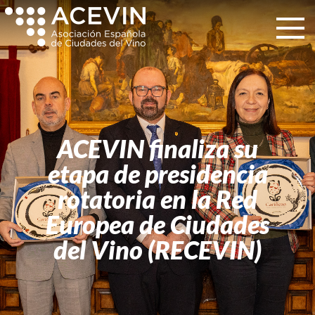
ACEVIN finaliza su
etapa de presidencia
rotatoria en la Red
Europea de Ciudades
del Vino (RECEVIN)