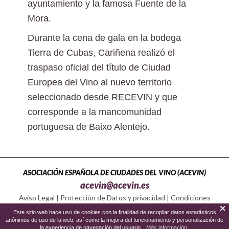
ayuntamiento y la famosa Fuente de la
Mora.
Durante la cena de gala en la bodega
Tierra de Cubas, Cariñena realizó el
traspaso oficial del título de Ciudad
Europea del Vino al nuevo territorio
seleccionado desde RECEVIN y que
corresponde a la mancomunidad
portuguesa de Baixo Alentejo.
ASOCIACIÓN ESPAÑOLA DE CIUDADES DEL VINO (ACEVIN)
acevin@acevin.es
Aviso Legal
|
Protección de Datos y privacidad
|
Condiciones
Política de Cookies
Este sitio web hace uso de cookies con la finalidad de recopilar datos estadísticos
anónimos de uso de la web, así como la mejora del funcionamiento y personalización de
la experiencia de navegación del usuario.
Más información