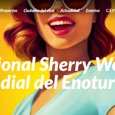
Proyectos
Ciudades del vino
Actualidad
Eventos
C.E.V
ional Sherry W
ial del Enotu