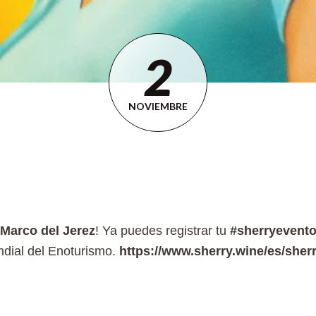
2
NOVIEMBRE
Marco del Jerez
! Ya puedes registrar tu
#sherryevent
ndial del Enoturismo.
https://www.sherry.wine/es/she