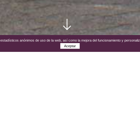
os estadísticos anónimos de uso de la web, así como la mejora del funcionamiento y personali
Aceptar
de “Palomares”, situado en el enclave de los términos 
ero, la tradición dice que fueron unos agricultores los q
edras, la imagen de la Virgen que más tarde llevaría el 
ba, el cual, siglos después acabó incorporándose, junt
s ocupa. Y fue allí, en el mimo sitio en el que se encon
o.
Palomares se encuentra a 9 kilómetros de La Puebla de 