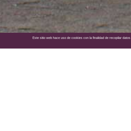
Este sitio web hace uso de cookies con la finalidad de recopilar dat
Según se cuenta, en el paraje 
Almoradiel, Miguel Esteban y Qu
encontraron enterrada entre pi
pequeño poblado que en él mora
núcleo de población que hoy no
construyó su pequeño santuari
Hoy la ermita de la Virgen de 