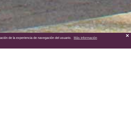
zación de la experiencia de navegación del usuario.
Más información
municipales de La Puebla de
ue ejercitando su labor,
nombre de este paraje y del
o con el de la Magdalena, al
tró la imagen, donde se
Almoradiel en un lugar que se