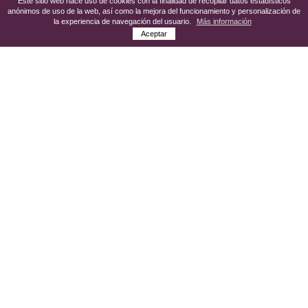
Este sitio web hace uso de cookies con la finalidad de recopilar datos estadísticos
anónimos de uso de la web, así como la mejora del funcionamiento y personalización de
la experiencia de navegación del usuario.
Más información
Aceptar
Bienvenidos/as a La Puebla de Almoradiel,
localidad de la mancha toledana,
tierra de
viñedos y grandiosas puestas de sol
.
:
No te puedes perder