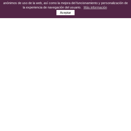
anónimos de uso de la web, así como la mejora del funcionamiento y personalización de
la experiencia de navegación del usuario.
Más información
Aceptar
El acontecimiento más importante que ha
ocurrido en este lugar es el dictado del
testamento de la reina Isabel la Católica
(12 de octubre de 1504) y su posterior
muerte (26 de noviembre del mismo año).
El edificio, que data ya del siglo XIII, se
utilizó como residencia real, aunque tras el
reinado de los Reyes Católicos y
numerosas vicisitudes históricas, acabó
convirtiéndose en una cárcel y después en
el propio ayuntamiento de Medina.