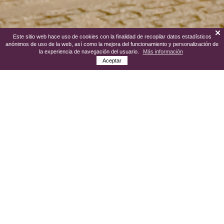
Este sitio web hace uso de cookies con la finalidad de recopilar datos estadísticos
anónimos de uso de la web, así como la mejora del funcionamiento y personalización de
la experiencia de navegación del usuario.
Más información
Aceptar
El castillo destaca como uno de los
lugares más interesantes de Medina: su
construcción fue encargada a mediados
del siglo XV por los reyes Juan II y
Enrique IV de Castilla, y los Reyes
Católicos (Isabel I de Castilla y Fernando
II de Aragón) culminaron la gran obra de la
barrera artillera en 1483.