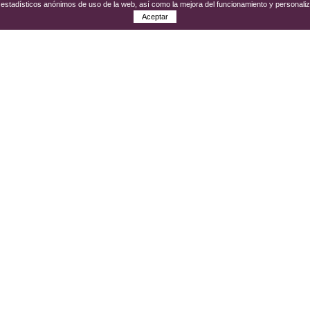
os estadísticos anónimos de uso de la web, así como la mejora del funcionamiento y personali
Aceptar
píritu de vino construida en el año 1814, el actual
Cent
r el mundo del cava, desde sus orígenes, su historia, e
su espíritu de celebración. ¿Sabes por qué Sant Sadurní
rás tener una filoxera en tus propias manos!
Cómo llegar y Contacto