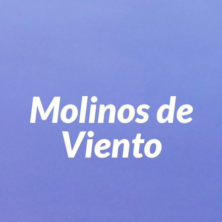
Molinos de
Viento