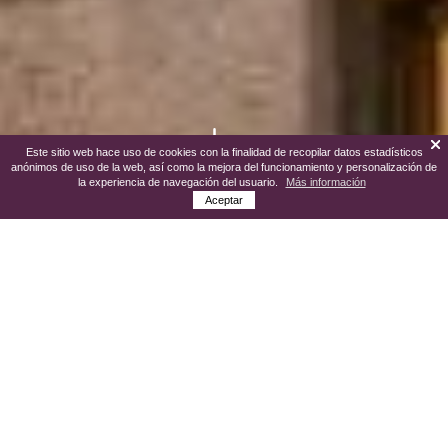
Este sitio web hace uso de cookies con la finalidad de recopilar datos estadísticos
anónimos de uso de la web, así como la mejora del funcionamiento y personalización de
la experiencia de navegación del usuario.
Más información
Aceptar
El Museo Arqueológico de Cacabelos
(MARCA)
que es uno de los edificios más
emblemáticos de Cacabelos construido en
1892 y destinado a bodega durante la
primera mitad del siglo XX. En su
restauración se han conservado doce